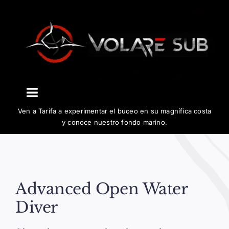
Saltar
al
contenido
Toggle
Ven a Tarifa a experimentar el buceo en su magnífica costa
Navigation
El centro
y conoce nuestro fondo marino.
Buceo
Advanced Open Water
Cursos
Diver
Biología y conservación