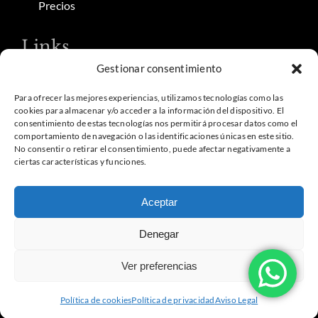
Precios
Links
Gestionar consentimiento
Contacto
Aviso Legal
Para ofrecer las mejores experiencias, utilizamos tecnologías como las
cookies para almacenar y/o acceder a la información del dispositivo. El
Política de privacidad
consentimiento de estas tecnologías nos permitirá procesar datos como el
comportamiento de navegación o las identificaciones únicas en este sitio.
Política de cookies
No consentir o retirar el consentimiento, puede afectar negativamente a
ciertas características y funciones.
©Copyright 2026 | Centro de buceo en Tarifa | Cursos,
Aceptar
bautizos y salidas diarias | Desarrollado por net948
Denegar
Ver preferencias
Política de cookies
Política de privacidad
Aviso Legal