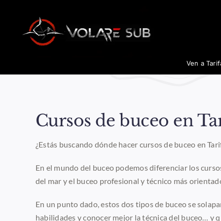
Saltar
al
contenido
Ven a Tari
Cursos de buceo en Tar
¿Estás buscando dónde hacer cursos de buceo en Tari
En el mundo del buceo podemos diferenciar los cursos
del mar y el buceo profesional y técnico más orientado
En un punto dado, estos dos tipos de buceo se solapa
habilidades y conocer mejor la técnica del buceo… 