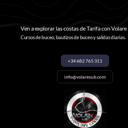
Ven a explorar las costas de Tarifa con Volare
Cursos de buceo, bautizos de buceo y salidas diarias.
+34 682 765 311
info@volaresub.com