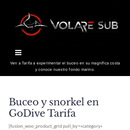
Saltar
al
contenido
Toggle
Ven a Tarifa a experimentar el buceo en su magnífica costa
Navigation
El centro
y conoce nuestro fondo marino.
Buceo
Buceo y snorkel en
Cursos
GoDive Tarifa
[fusion_woo_product_grid pull_by=»category»
Biología y conservación