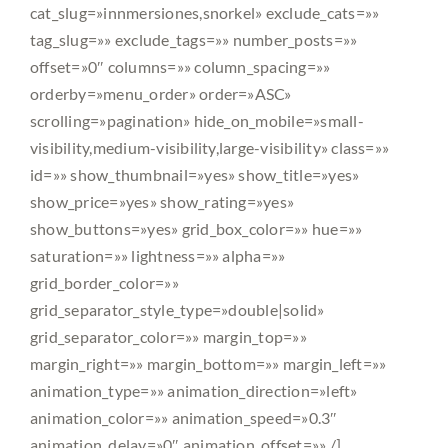
cat_slug=»innmersiones,snorkel» exclude_cats=»»
tag_slug=»» exclude_tags=»» number_posts=»»
Noticias
offset=»0″ columns=»» column_spacing=»»
orderby=»menu_order» order=»ASC»
Contacto
scrolling=»pagination» hide_on_mobile=»small-
visibility,medium-visibility,large-visibility» class=»»
id=»» show_thumbnail=»yes» show_title=»yes»
Español
show_price=»yes» show_rating=»yes»
show_buttons=»yes» grid_box_color=»» hue=»»
saturation=»» lightness=»» alpha=»»
grid_border_color=»»
grid_separator_style_type=»double|solid»
grid_separator_color=»» margin_top=»»
margin_right=»» margin_bottom=»» margin_left=»»
animation_type=»» animation_direction=»left»
animation_color=»» animation_speed=»0.3″
animation_delay=»0″ animation_offset=»» /]