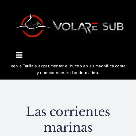
Saltar
al
contenido
Toggle
Ven a Tarifa a experimentar el buceo en su magnífica costa
Navigation
El centro
y conoce nuestro fondo marino.
Buceo
Las corrientes
Cursos
marinas
Biología y conservación