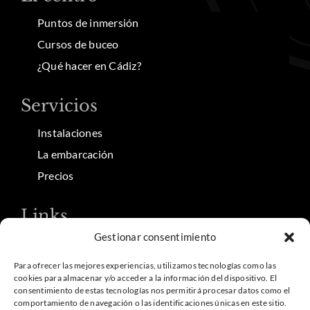
Puntos de inmersión
Cursos de buceo
¿Qué hacer en Cádiz?
Servicios
Instalaciones
La embarcación
Precios
Links
Gestionar consentimiento
Contacto
Aviso Legal
Para ofrecer las mejores experiencias, utilizamos tecnologías como las
cookies para almacenar y/o acceder a la información del dispositivo. El
Política de privacidad
consentimiento de estas tecnologías nos permitirá procesar datos como el
comportamiento de navegación o las identificaciones únicas en este sitio.
Política de cookies