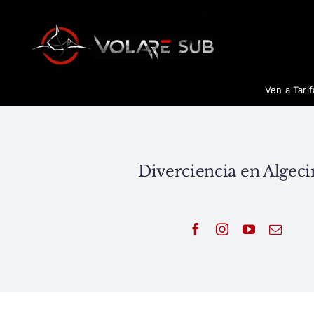
Saltar
al
contenido
Ven a Tari
Diverciencia en Algeci