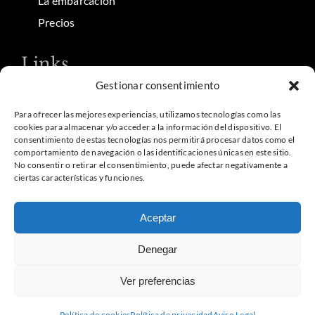
La embarcación
Precios
Links
Gestionar consentimiento
Contacto
Aviso Legal
Para ofrecer las mejores experiencias, utilizamos tecnologías como las
cookies para almacenar y/o acceder a la información del dispositivo. El
Política de privacidad
consentimiento de estas tecnologías nos permitirá procesar datos como el
comportamiento de navegación o las identificaciones únicas en este sitio.
Política de cookies
No consentir o retirar el consentimiento, puede afectar negativamente a
ciertas características y funciones.
©Copyright 2026 | Centro de buceo en Tarifa | Cursos,
Aceptar
bautizos y salidas diarias | Desarrollado por net948
Denegar
Ver preferencias
Política de cookies
Política de privacidad
Aviso Legal