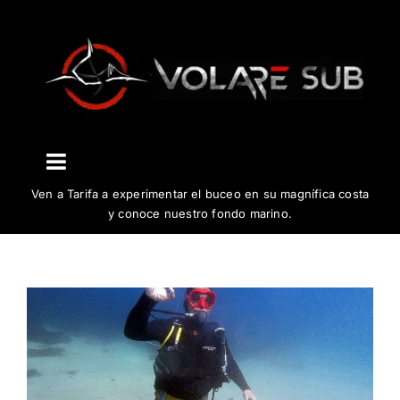
Saltar
al
contenido
Toggle
Ven a Tarifa a experimentar el buceo en su magnífica costa
Navigation
El centro
y conoce nuestro fondo marino.
Buceo
Cursos
Biología y conservación