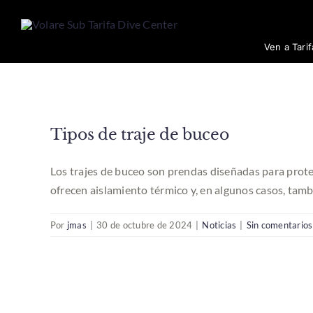
Saltar
al
contenido
Ven a Tari
Tipos de traje de buceo
Los trajes de buceo son prendas diseñadas para proteg
ofrecen aislamiento térmico y, en algunos casos, tambi
Por
jmas
|
30 de octubre de 2024
|
Noticias
|
Sin comentarios