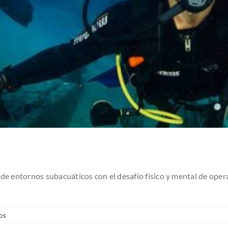
de entornos subacuáticos con el desafío físico y mental de oper
os