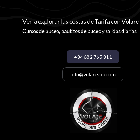
Ven a explorar las costas de Tarifa con Volare
Cursos de buceo, bautizos de buceo y salidas diarias.
+34 682 765 311
info@volaresub.com