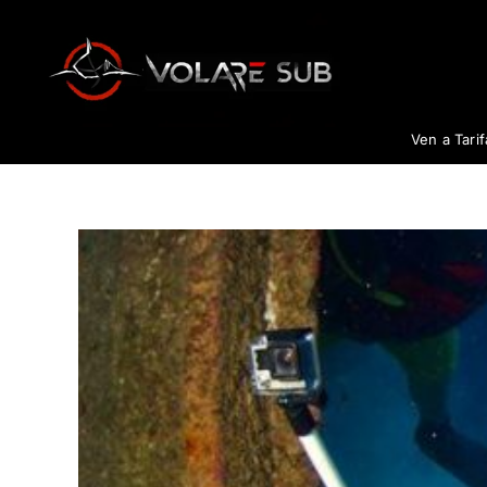
Saltar
al
contenido
Ven a Tari