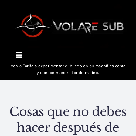
Saltar
al
contenido
Toggle
Ven a Tarifa a experimentar el buceo en su magnífica costa
Navigation
El centro
y conoce nuestro fondo marino.
Buceo
Cosas que no debes
Cursos
hacer después de
Biología y conservación