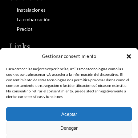
Instalaciones
La embarcación
Precios
Links
Gestionar consentimiento
Contacto
Aviso Legal
Para ofrecer las mejores experiencias, utilizamos tecnologías como las
cookies para almacenar y/o acceder a la información del dispositivo. El
Política de privacidad
consentimiento de estas tecnologías nos permitirá procesar datos como el
comportamiento de navegación o las identificaciones únicas en este sitio.
Política de cookies
No consentir o retirar el consentimiento, puede afectar negativamente a
ciertas características y funciones.
©Copyright 2026 | Centro de buceo en Tarifa | Cursos,
Aceptar
bautizos y salidas diarias | Desarrollado por net948
Denegar