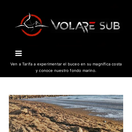
Saltar
al
contenido
Toggle
Ven a Tarifa a experimentar el buceo en su magnífica costa
Navigation
El centro
y conoce nuestro fondo marino.
Buceo
Cursos
Biología y conservación